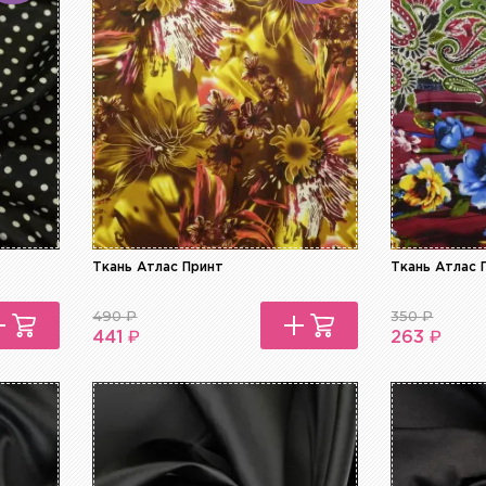
Ткань Атлас Принт
Ткань Атлас 
490
₽
350
₽
₽
₽
441
263