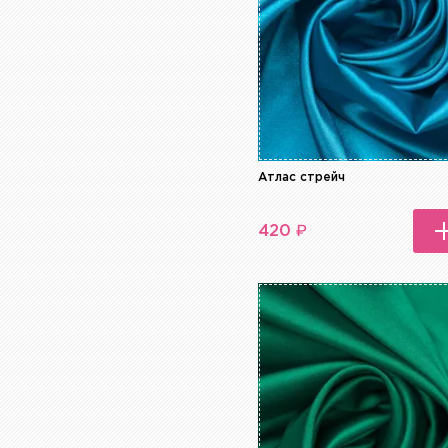
Атлас стрейч
₽
420