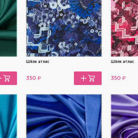
Шёлк атлас
Шёлк атлас
₽
₽
350
350