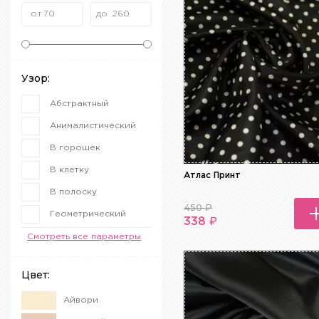
Узор:
Абстрактный
Анималистический
В горошек
В клетку
Атлас Принт
В полоску
450
₽
Геометрический
₽
338
Горохи
Смотреть все параметры
Леопардовый
Цвет:
Малиновый
Айвори
Полоска