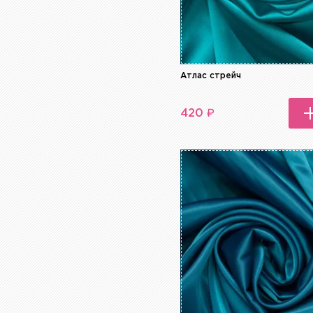
Атлас стрейч
₽
420