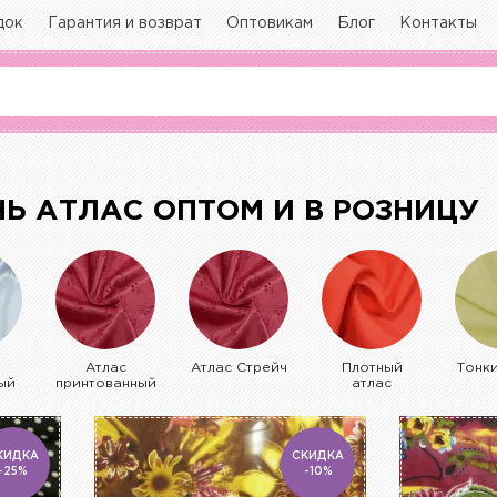
док
Гарантия и возврат
Оптовикам
Блог
Контакты
НЬ АТЛАС ОПТОМ И В РОЗНИЦУ
Атлас
Атлас Стрейч
Плотный
Тонк
ый
принтованный
атлас
КИДКА
СКИДКА
-25%
-10%