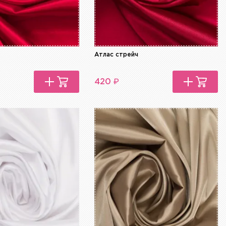
Атлас стрейч
₽
420