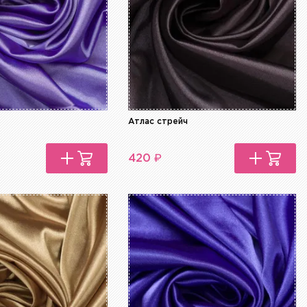
Атлас стрейч
₽
420