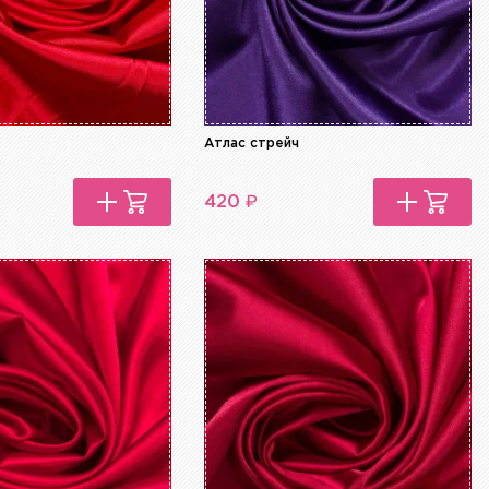
Атлас стрейч
₽
420