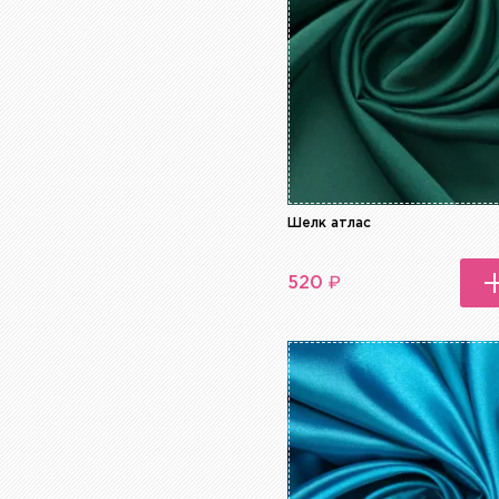
Серый
Синий
Сиреневый
Фиолетовый
Хаки
Черный
Шелк атлас
₽
520