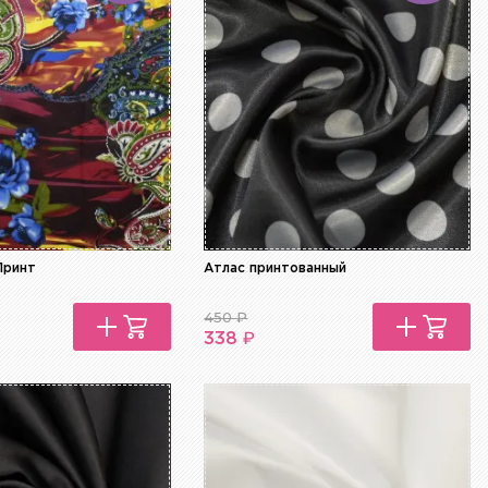
Принт
Атлас принтованный
450
₽
₽
338