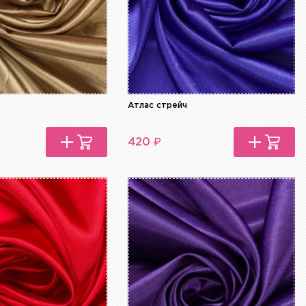
Атлас стрейч
₽
420