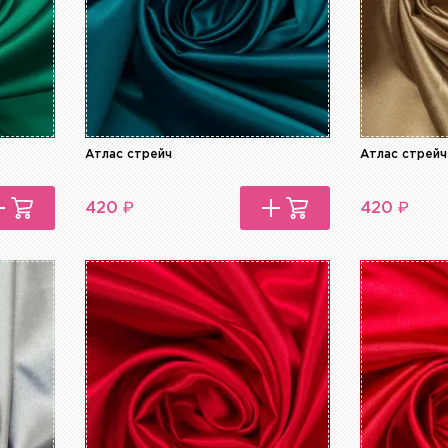
Атлас стрейч
Атлас стрейч
₽
₽
420
420