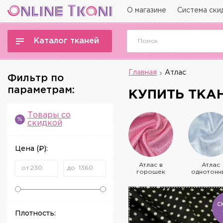
О магазине
Система ски
Каталог тканей
Главная
Атлас
Фильтр по
параметрам:
КУПИТЬ ТКА
Товары со
%
скидкой
Цена
(₽)
:
Атлас в
Атлас
горошек
однотонн
С
Плотность: