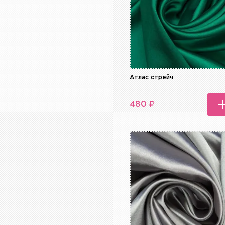
Атлас стрейч
₽
480