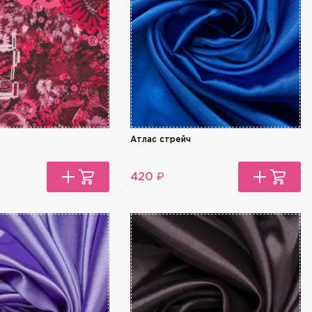
Атлас стрейч
₽
420