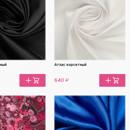
тный
Атлас корсетный
₽
640