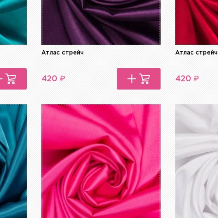
Атлас стрейч
Атлас стрейч
₽
₽
420
420