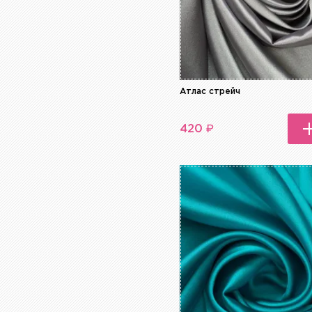
Атлас стрейч
₽
420