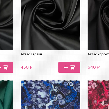
Атлас стрейч
Атлас корсе
₽
₽
450
640