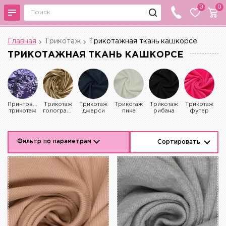
0
0
Главная
Трикотаж
Трикотажная ткань кашкорсе
ТРИКОТАЖНАЯ ТКАНЬ КАШКОРСЕ
Принтованный
Трикотаж
Трикотаж
Трикотаж
Трикотаж
Трикотаж
Т
трикотаж
голограмма
джерси
пике
рибана
футер
к
Фильтр по параметрам
Сортировать