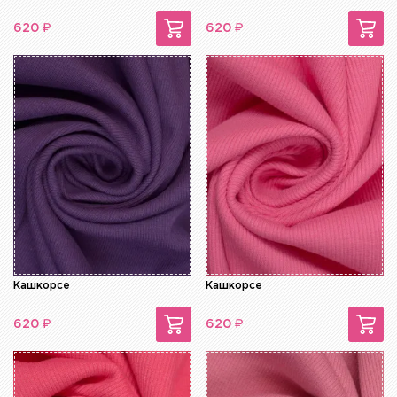
₽
₽
620
620
Кашкорсе
Кашкорсе
₽
₽
620
620