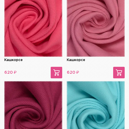
Кашкорсе
Кашкорсе
₽
₽
620
620