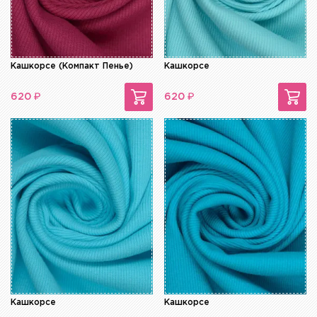
Кашкорсе (Компакт Пенье)
Кашкорсе
₽
₽
620
620
Кашкорсе
Кашкорсе