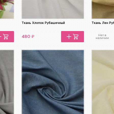
Ткань Хлопок Рубашечный
Ткань Лен Р
Нет в
₽
480
наличии