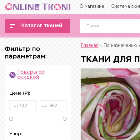
О магазине
Система ски
Каталог тканей
Главная
По назначению
Фильтр по
параметрам:
ТКАНИ ДЛЯ 
Товары со
%
скидкой
Цена
(₽)
:
Узор: