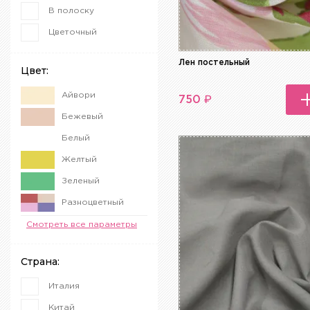
В полоску
Цветочный
Лен постельный
Цвет:
Айвори
₽
750
Бежевый
Белый
Желтый
Зеленый
Разноцветный
Серый
Смотреть все параметры
Синий
Страна:
Италия
Китай