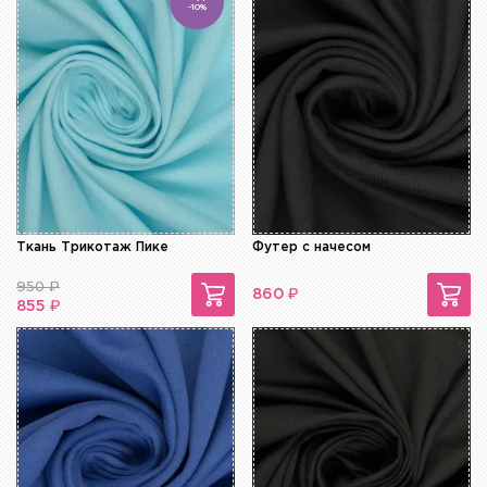
-10%
Ткань Трикотаж Пике
Футер с начесом
950
₽
₽
860
₽
855