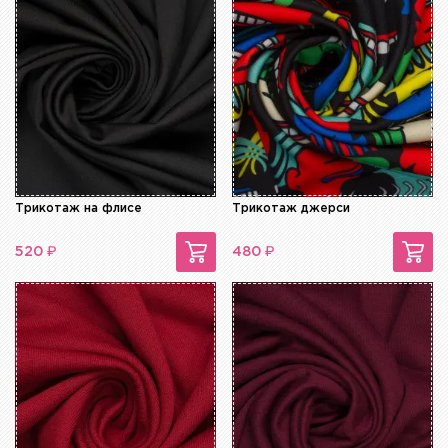
Трикотаж на флисе
Трикотаж джерси
₽
₽
520
480