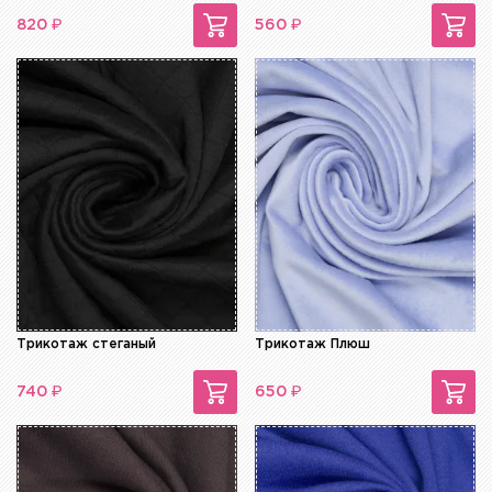
₽
₽
820
560
Трикотаж стеганый
Трикотаж Плюш
₽
₽
740
650