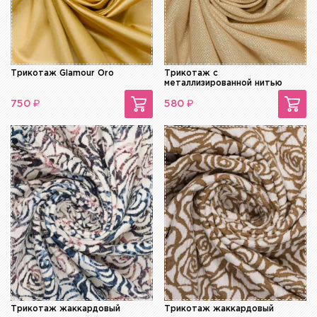
Трикотаж Glamour Oro
Трикотаж с
металлизированной нитью
₽
₽
750
580
Трикотаж жаккардовый
Трикотаж жаккардовый