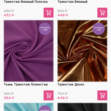
Трикотаж Вязаный Полоска
Трикотаж Вязаный
480
₽
560
₽
₽
₽
432
448
СКИДКА
СКИДКА
-20%
-10%
Ткань Трикотаж Полиэстер
Трикотаж Диско
450
₽
720
₽
₽
₽
360
648
СКИДКА