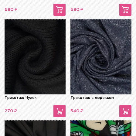
₽
₽
680
680
Трикотаж Чулок
Трикотаж с люрексом
₽
₽
270
540