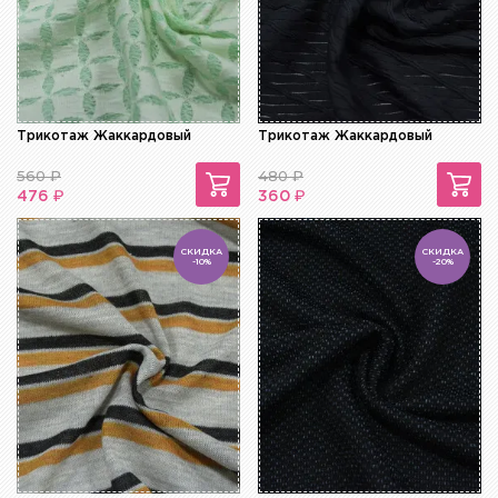
Трикотаж Жаккардовый
Трикотаж Жаккардовый
560
₽
480
₽
₽
₽
476
360
СКИДКА
СКИДКА
-10%
-20%