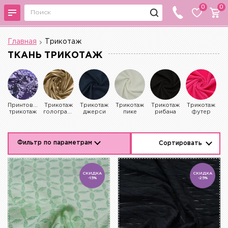
0
0
Главная
Трикотаж
ТКАНЬ ТРИКОТАЖ
Принтованный
Трикотаж
Трикотаж
Трикотаж
Трикотаж
Трикотаж
Т
трикотаж
голограмма
джерси
пике
рибана
футер
к
Фильтр по параметрам
Сортировать
СКИДКА
СКИДКА
-15%
-25%