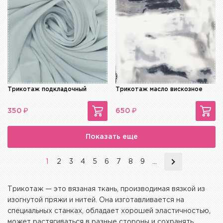
Трикотаж подкладочный
Трикотаж масло вискозное
₽
₽
350
650
Показать еще
1
2
3
4
5
6
7
8
9
...
Трикотаж — это вязаная ткань, производимая вязкой из
изогнутой пряжи и нитей. Она изготавливается на
специальных станках, обладает хорошей эластичностью,
может растягиваться в разные стороны и сохранять