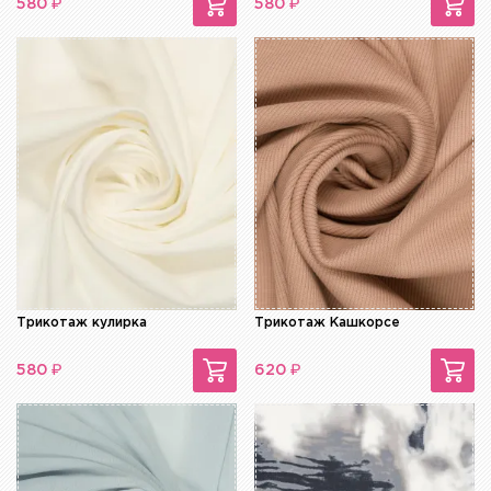
₽
₽
580
580
Трикотаж кулирка
Трикотаж Кашкорсе
₽
₽
580
620