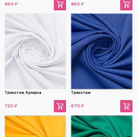
₽
₽
860
860
Трикотаж Кулирка
Трикотаж
₽
₽
720
670