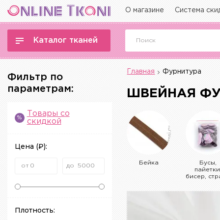
О магазине
Система ски
Каталог тканей
Главная
Фурнитура
Фильтр по
параметрам:
ШВЕЙНАЯ ФУ
Товары со
%
скидкой
Цена
(₽)
:
Бейка
Бусы,
пайетки
бисер, стр
Плотность: