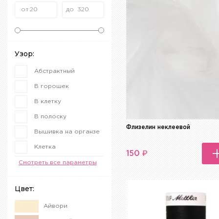
Узор:
Абстрактный
В горошек
В клетку
В полоску
Флизелин неклеевой
Вышивка на органзе
Клетка
₽
150
Меланж
Смотреть все параметры
Полоска
Цвет:
Цветочный
Айвори