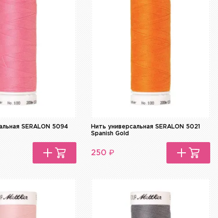
сальная SERALON 5094
Нить универсальная SERALON 5021
Spanish Gold
₽
250