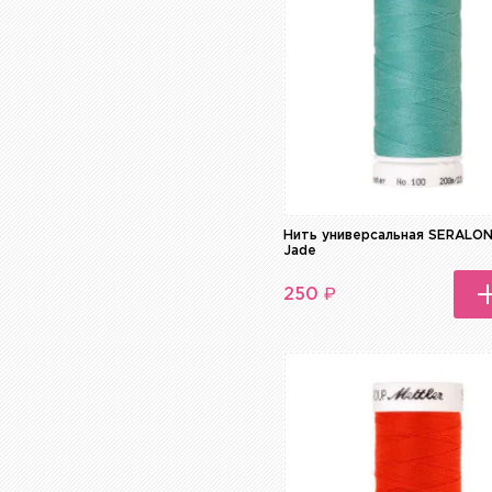
Серебро
Серый
Синий
Сиреневый
Фиолетовый
Хаки
Черный
Нить универсальная SERALO
Jade
₽
250