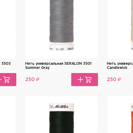
N 3503
Нить универсальная SERALON 3501
Нить универ
Summer Gray
Candlewick
₽
₽
250
250