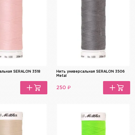
альная SERALON 3518
Нить универсальная SERALON 3506
Metal
₽
250