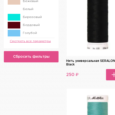
Бежевый
Белый
Бирюзовый
Бордовый
Голубой
Желтый
Смотреть все параметры
Зеленый
Сбросить фильтры
Золотой
Нить универсальная SERALO
Black
Коричневый
Красный
₽
250
Малиновый
Молочный
Оранжевый
Разноцветный
Розовый