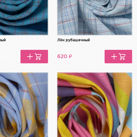
ный
Лён рубашечный
₽
620