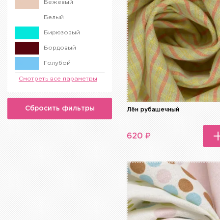
Бежевый
Белый
Бирюзовый
Бордовый
Голубой
Желтый
Смотреть все параметры
Зеленый
Сбросить фильтры
Коричневый
Лён рубашечный
Красный
₽
620
Оранжевый
Разноцветный
Розовый
Серый
Синий
Сиреневый