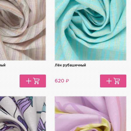
ный
Лён рубашечный
₽
620