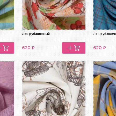
Лён рубашечный
Лён рубашеч
₽
₽
620
620