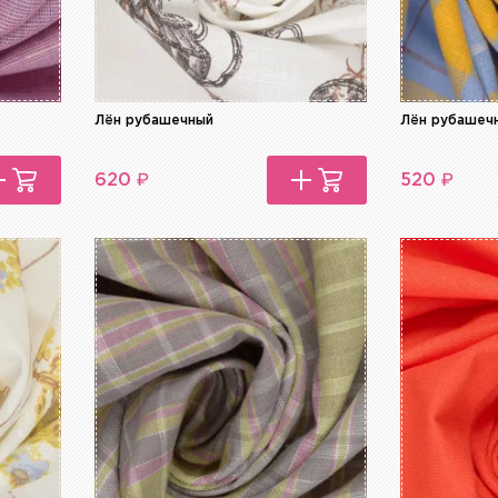
Лён рубашечный
Лён рубашеч
₽
₽
620
520