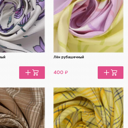
ный
Лён рубашечный
₽
400