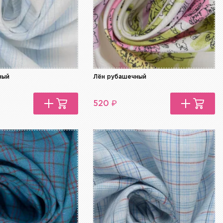
ный
Лён рубашечный
₽
520