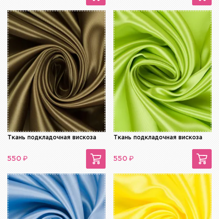
Ткань подкладочная вискоза
Ткань подкладочная вискоза
₽
₽
550
550