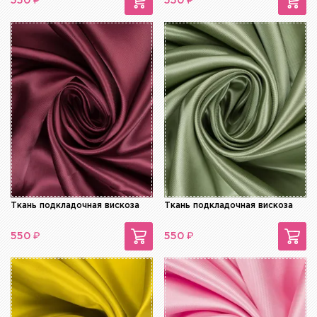
₽
₽
550
550
Ткань подкладочная вискоза
Ткань подкладочная вискоза
₽
₽
550
550