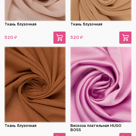
Ткань блузочная
Ткань блузочная
₽
₽
520
520
Ткань блузочная
Вискоза плательная HUGO
BOSS