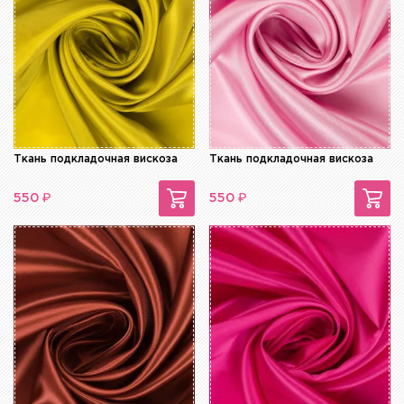
Ткань подкладочная вискоза
Ткань подкладочная вискоза
₽
₽
550
550