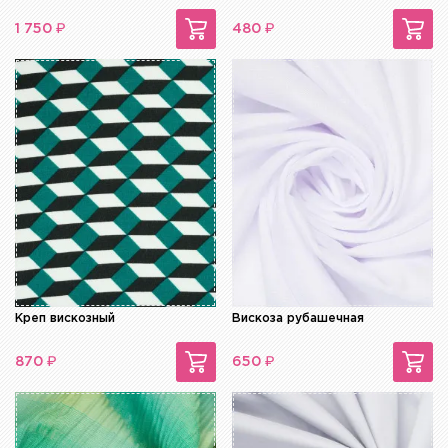
₽
₽
1 750
480
Креп вискозный
Вискоза рубашечная
₽
₽
870
650