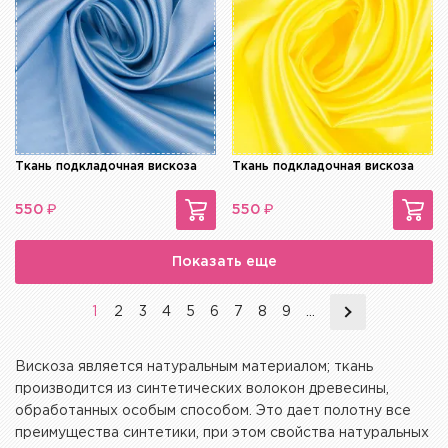
Ткань подкладочная вискоза
Ткань подкладочная вискоза
₽
₽
550
550
Показать еще
1
2
3
4
5
6
7
8
9
...
Вискоза является натуральным материалом; ткань
производится из синтетических волокон древесины,
обработанных особым способом. Это дает полотну все
преимущества синтетики, при этом свойства натуральных