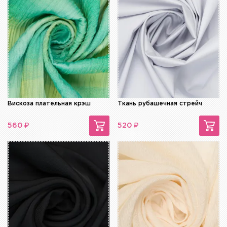
Вискоза плательная крэш
Ткань рубашечная стрейч
₽
₽
560
520