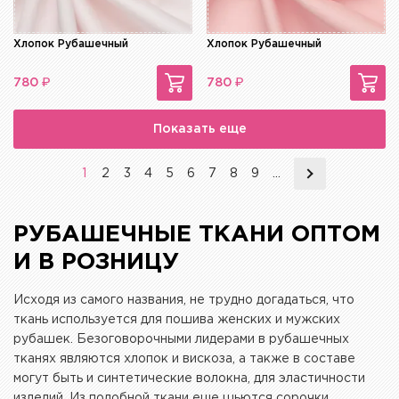
Хлопок Рубашечный
Хлопок Рубашечный
₽
₽
780
780
Показать еще
1
2
3
4
5
6
7
8
9
...
РУБАШЕЧНЫЕ ТКАНИ ОПТОМ
И В РОЗНИЦУ
Исходя из самого названия, не трудно догадаться, что
ткань используется для пошива женских и мужских
рубашек. Безоговорочными лидерами в рубашечных
тканях являются хлопок и вискоза, а также в составе
могут быть и синтетические волокна, для эластичности
изделий. Из подобной ткани еще шьются сорочки,