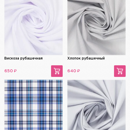
Вискоза рубашечная
Хлопок рубашечный
₽
₽
650
640