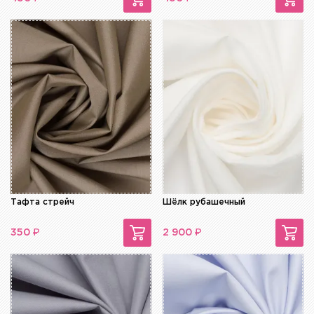
Тафта стрейч
Шёлк рубашечный
₽
₽
350
2 900