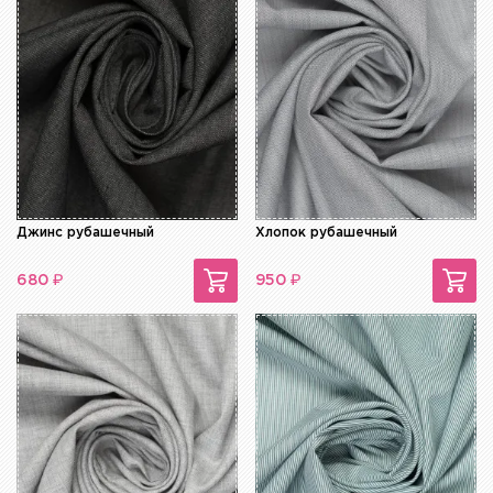
Джинс рубашечный
Хлопок рубашечный
₽
₽
680
950