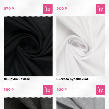
₽
₽
670
600
Лён рубашечный
Вискоза рубашечная
₽
₽
580
620