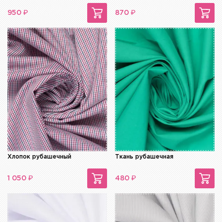
₽
₽
950
870
Хлопок рубашечный
Ткань рубашечная
₽
₽
1 050
480