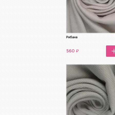
Рибана
₽
560