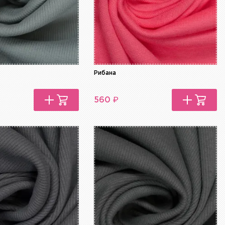
Рибана
₽
560