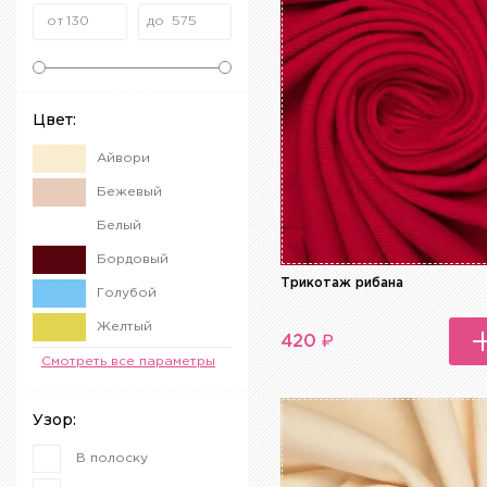
Цвет:
Айвори
Бежевый
Белый
Бордовый
Трикотаж рибана
Голубой
Желтый
₽
420
Зеленый
Смотреть все параметры
Коричневый
Узор:
Красный
В полоску
Оранжевый