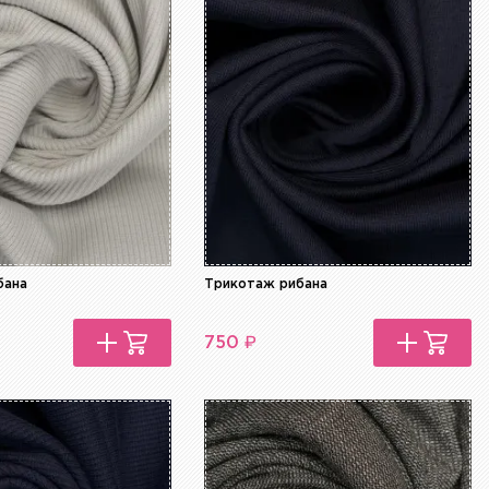
бана
Трикотаж рибана
₽
750