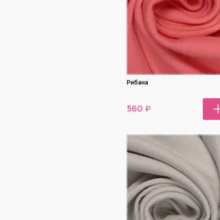
Рибана
₽
560