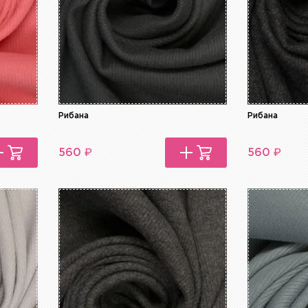
Рибана
Рибана
₽
₽
560
560