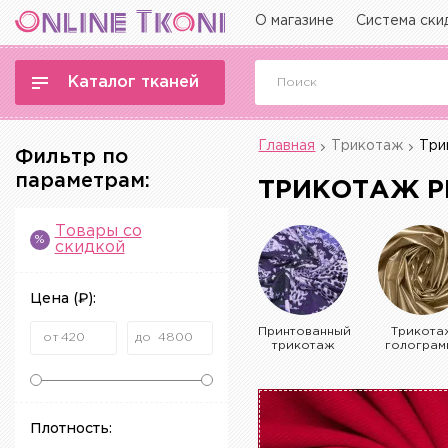
О магазине
Система ски
Каталог тканей
Главная
Трикотаж
Три
Фильтр по
параметрам:
ТРИКОТАЖ 
Товары со
%
скидкой
Цена
(₽)
:
Принтованный
Трикота
трикотаж
голограм
Плотность: