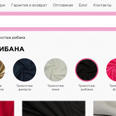
док
Гарантия и возврат
Оптовикам
Блог
Контакты
котаж рибана
РИБАНА
ж
Трикотаж
Трикотаж
Трикотаж
Три
ма
джерси
пике
рибана
ф