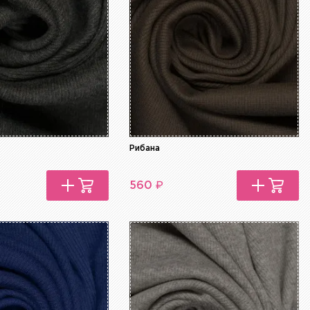
Рибана
₽
560