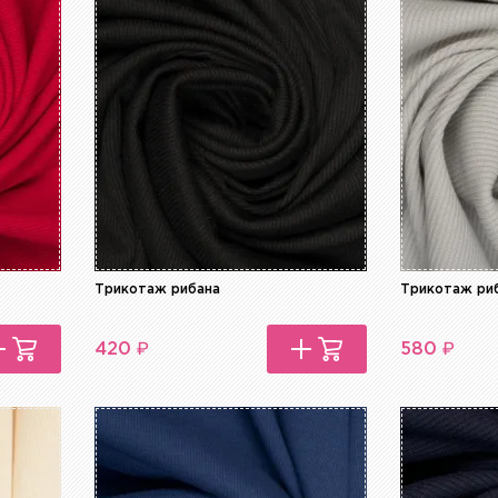
Трикотаж рибана
Трикотаж ри
₽
₽
420
580