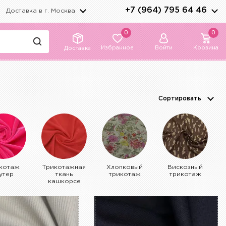
+7 (964) 795 64 46
Доставка в г.
Москва
0
0
Избранное
Войти
Корзина
Доставка
Сортировать
котаж
Трикотажная
Хлопковый
Вискозный
утер
ткань
трикотаж
трикотаж
кашкорсе