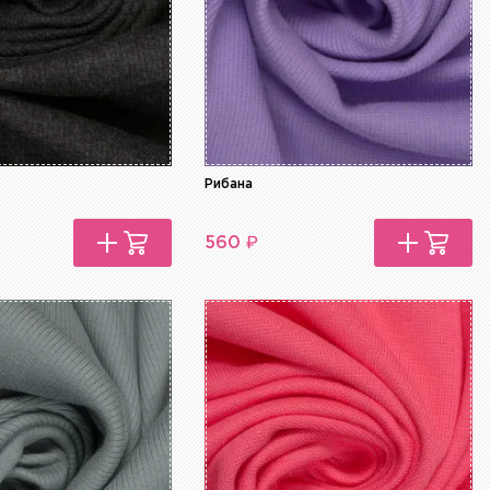
Рибана
₽
560