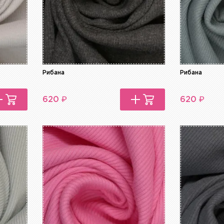
Рибана
Рибана
₽
₽
620
620