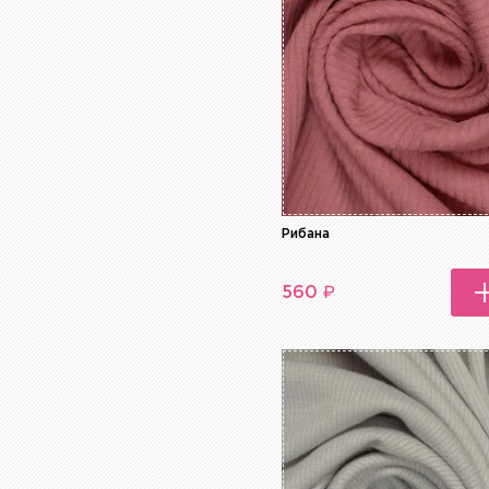
Рибана
₽
560