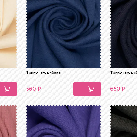
Трикотаж рибана
Трикотаж ри
₽
₽
560
650