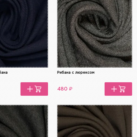
бана
Рибана с люрексом
₽
480