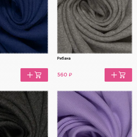
Рибана
₽
560