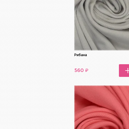
Рибана
₽
560