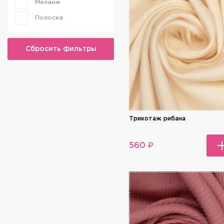
Меланж
Разноцветный
Полоска
Розовый
Серебро
Сбросить фильтры
Серый
Синий
Сиреневый
Фиолетовый
Хаки
Трикотаж рибана
Черный
₽
560