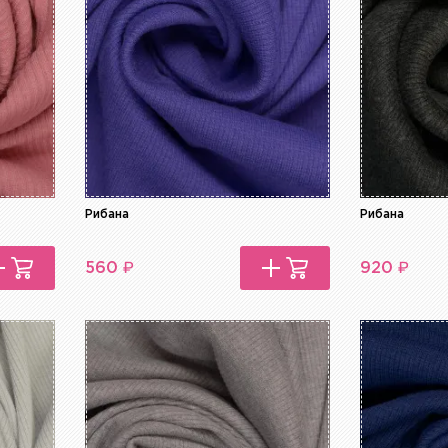
Рибана
Рибана
₽
₽
560
920