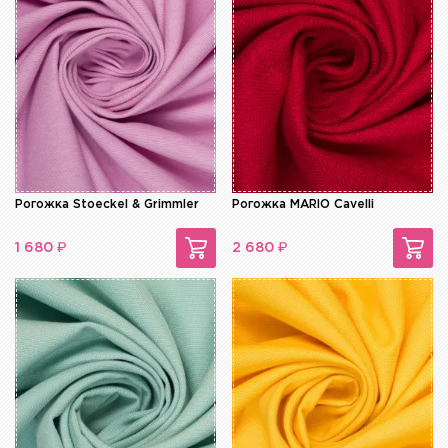
Рогожка Stoeckel & Grimmler
Рогожка MARIO Cavelli
₽
₽
1 680
2 680