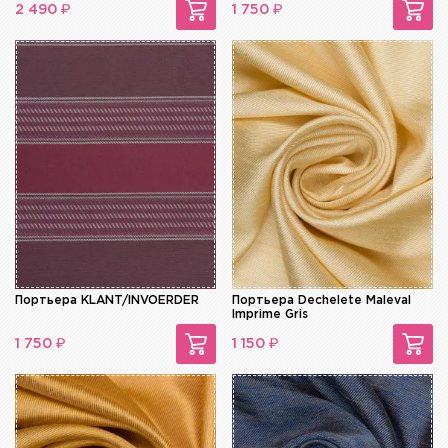
₽
₽
2 490
1 750
Портьера KLANT/INVOERDER
Портьера Dechelete Maleval
Imprime Gris
₽
₽
1 750
1 150