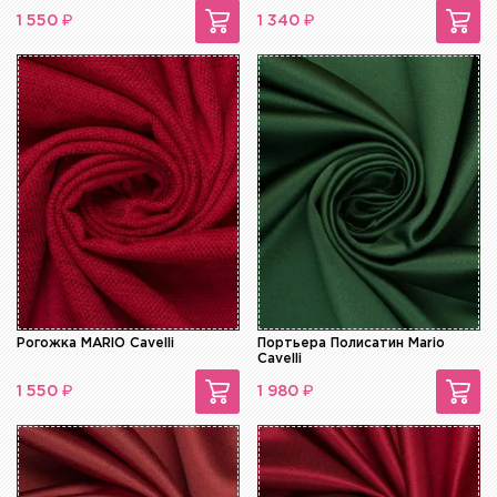
₽
₽
1 550
1 340
Рогожка MARIO Cavelli
Портьера Полисатин Mario
Cavelli
₽
₽
1 550
1 980