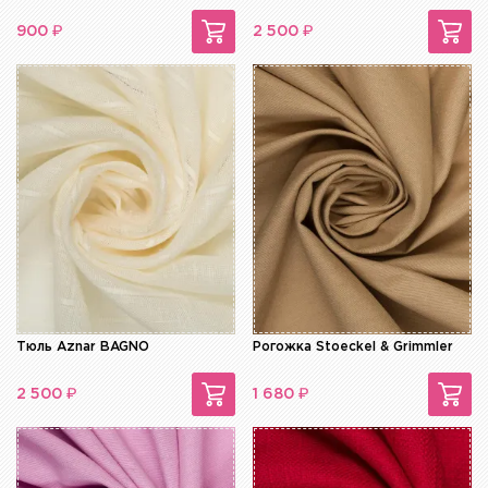
₽
₽
900
2 500
Тюль Aznar BAGNO
Рогожка Stoeckel & Grimmler
₽
₽
2 500
1 680