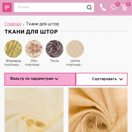
0
0
Главная
Ткани для штор
ТКАНИ ДЛЯ ШТОР
Жаккард
Лён
Тюль
Шёлк
портьерный
портьерный
портьерный
Фильтр по параметрам
Сортировать