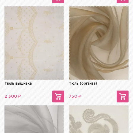
Тюль вышивка
Тюль (органза)
₽
₽
2 300
750