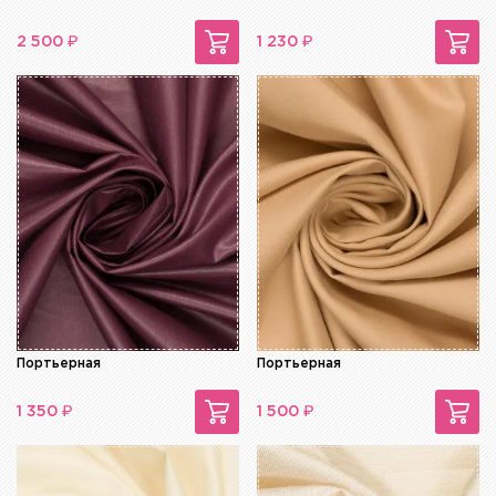
₽
₽
2 500
1 230
Портьерная
Портьерная
₽
₽
1 350
1 500