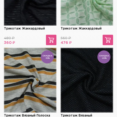
Трикотаж Жаккардовый
Трикотаж Жаккардовый
480
₽
560
₽
₽
₽
360
476
СКИДКА
СКИДКА
-10%
-20%
Трикотаж Вязаный Полоска
Трикотаж Вязаный