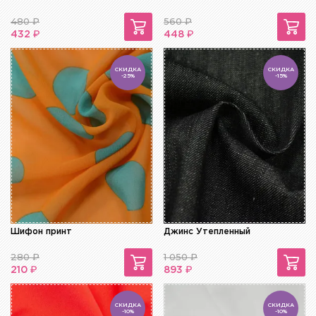
480
₽
560
₽
₽
₽
432
448
СКИДКА
СКИДКА
-25%
-15%
Шифон принт
Джинс Утепленный
280
₽
1 050
₽
₽
₽
210
893
СКИДКА
СКИДКА
-10%
-10%