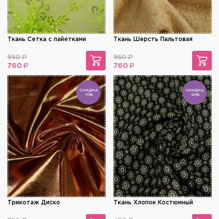
Ткань Сетка с пайетками
Ткань Шерсть Пальтовая
950
₽
950
₽
₽
₽
760
760
СКИДКА
СКИДКА
-10%
-20%
Трикотаж Диско
Ткань Хлопок Костюмный