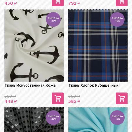
₽
₽
450
792
СКИДКА
СКИДКА
-20%
-10%
Ткань Искусственная Кожа
Ткань Хлопок Рубашечный
560
₽
650
₽
₽
₽
448
585
СКИДКА
СКИДКА
-20%
-10%