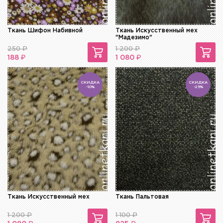
Ткань Шифон Набивной
Ткань Искусственный мех
"Мадезимо"
250
₽
1 200
₽
₽
₽
188
1 080
СКИДКА
СКИДКА
-10%
-25%
Ткань Искусственный мех
Ткань Пальтовая
1 200
₽
1 100
₽