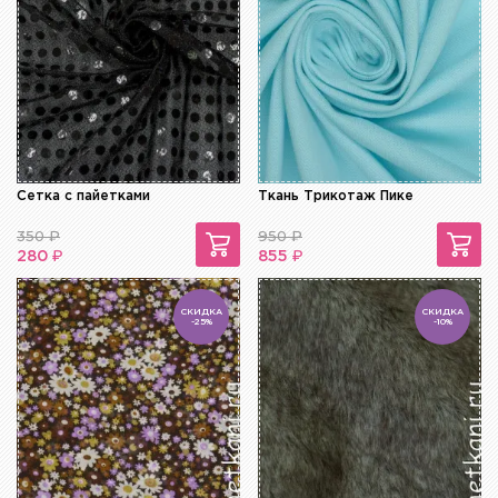
Сетка с пайетками
Ткань Трикотаж Пике
350
₽
950
₽
₽
₽
280
855
СКИДКА
СКИДКА
-25%
-10%