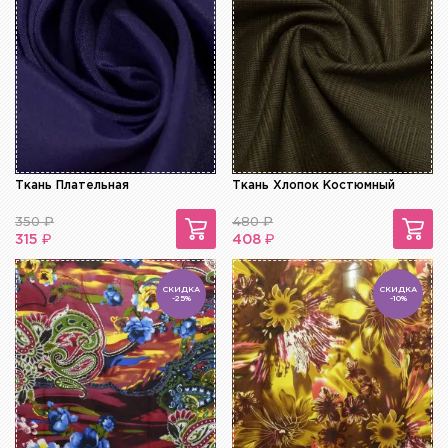
Ткань Плательная
Ткань Хлопок Костюмный
350
₽
480
₽
₽
₽
315
408
СКИДКА
СКИДКА
-25%
-10%