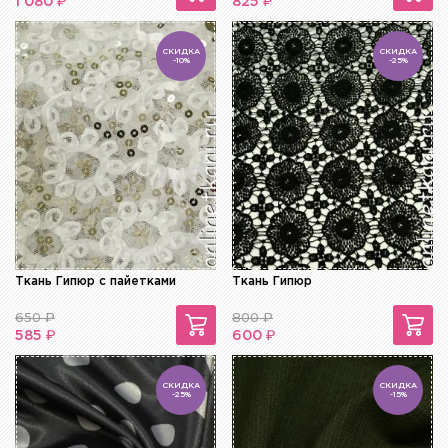
₽
₽
1 080
825
СКИДКА
СКИДКА
-10%
-25%
Ткань Гипюр с пайетками
Ткань Гипюр
650
₽
800
₽
₽
₽
585
600
СКИДКА
СКИДКА
-25%
-15%