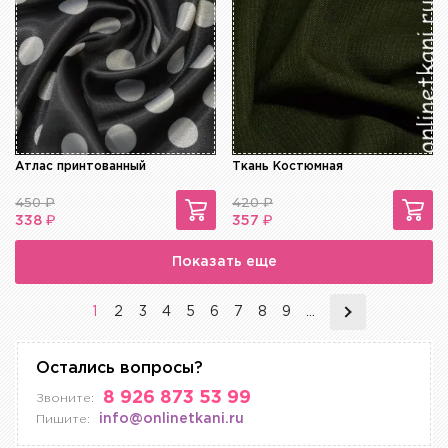
Атлас принтованный
Ткань Костюмная
450
₽
420
₽
₽
₽
338
357
Показать еще
1
2
3
4
5
6
7
8
9
...
Остались вопросы?
8 926 873 53 99
Звоните:
info@onlinetkani.ru
Пишите: