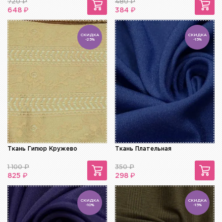
720
₽
480
₽
₽
₽
648
384
СКИДКА
СКИДКА
-25%
-15%
Ткань Гипюр Кружево
Ткань Плательная
1 100
₽
350
₽
₽
₽
825
298
СКИДКА
СКИДКА
-10%
-15%