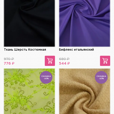
Ткань Шерсть Костюмная
Бифлекс итальянский
970
₽
680
₽
₽
₽
776
544
СКИДКА
СКИДКА
-20%
-20%