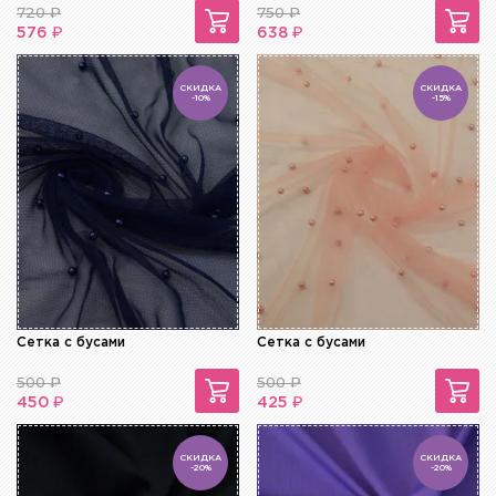
720
₽
750
₽
₽
₽
576
638
СКИДКА
СКИДКА
-10%
-15%
Сетка с бусами
Сетка с бусами
500
₽
500
₽
₽
₽
450
425
СКИДКА
СКИДКА
-20%
-20%