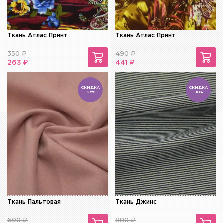
Ткань Атлас Принт
Ткань Атлас Принт
350
₽
490
₽
₽
₽
263
441
СКИДКА
СКИДКА
-25%
-10%
Ткань Пальтовая
Ткань Джинс
600
₽
880
₽