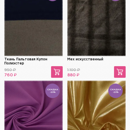
Ткань Пальтовая Купон
Мех искусственный
Полиэстер
950
₽
1 100
₽
₽
₽
760
880
СКИДКА
СКИДКА
-20%
-20%