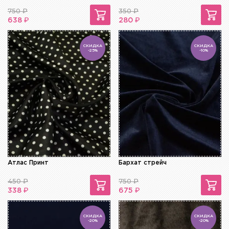
750
₽
350
₽
₽
₽
638
280
СКИДКА
СКИДКА
-25%
-10%
Атлас Принт
Бархат стрейч
450
₽
750
₽
₽
₽
338
675
СКИДКА
СКИДКА
-20%
-20%