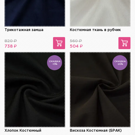
Трикотажная замша
Костюмная ткань в рубчик
820
₽
560
₽
₽
₽
738
504
СКИДКА
СКИДКА
-15%
-20%
Хлопок Костюмный
Вискоза Костюмная (БРАК)