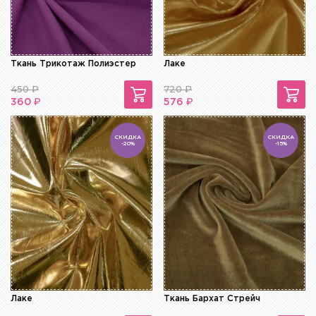
Ткань Трикотаж Полиэстер
Лаке
450
₽
720
₽
₽
₽
360
576
СКИДКА
СКИДКА
-20%
-15%
Лаке
Ткань Бархат Стрейч