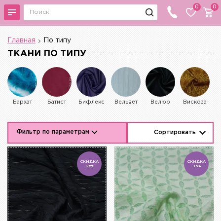
0
0
Главная
По типу
ТКАНИ ПО ТИПУ
Бархат
Батист
Бифлекс
Вельвет
Велюр
Вискоза
Г
Фильтр по параметрам
Сортировать
СКИДКА
СКИДКА
-25%
-15%