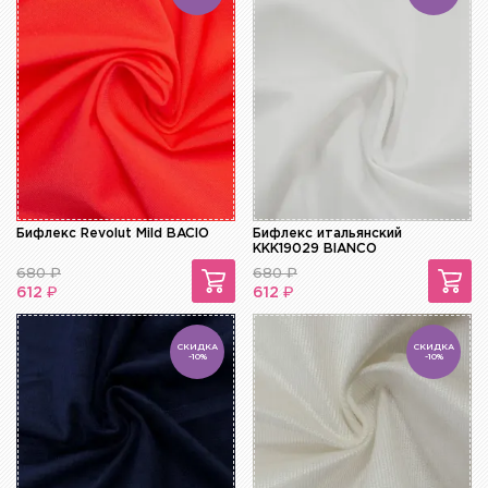
Бифлекс Revolut Mild BACIO
Бифлекс итальянский
KKK19029 BIANCO
680
₽
680
₽
₽
₽
612
612
СКИДКА
СКИДКА
-10%
-10%