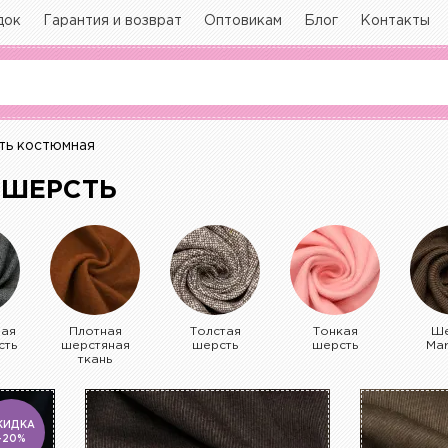
док
Гарантия и возврат
Оптовикам
Блог
Контакты
ь костюмная
 ШЕРСТЬ
ная
Плотная
Толстая
Тонкая
Ше
сть
шерстяная
шерсть
шерсть
Ma
ткань
КИДКА
-20%