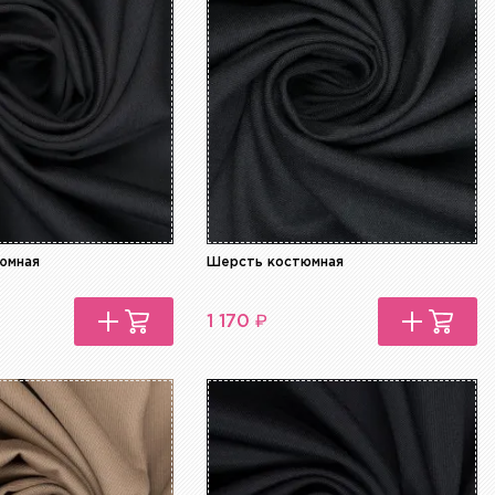
юмная
Шерсть костюмная
₽
1 170