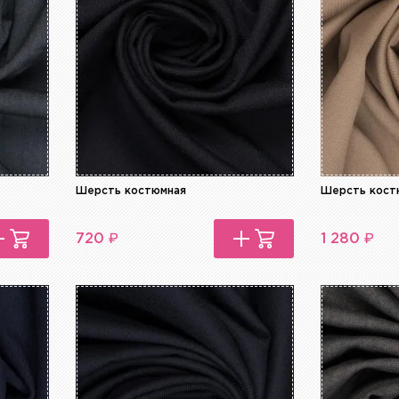
Шерсть костюмная
Шерсть кост
₽
₽
720
1 280