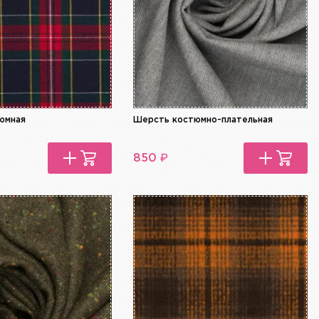
юмная
Шерсть костюмно-плательная
₽
850