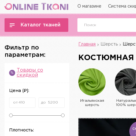
О магазине
Система ски
Каталог тканей
Главная
Шерсть
Шерст
Фильтр по
параметрам:
КОСТЮМНАЯ
Товары со
%
скидкой
Цена
(₽)
:
Итальянская
Натураль
шерсть
100% шер
Плотность:
С