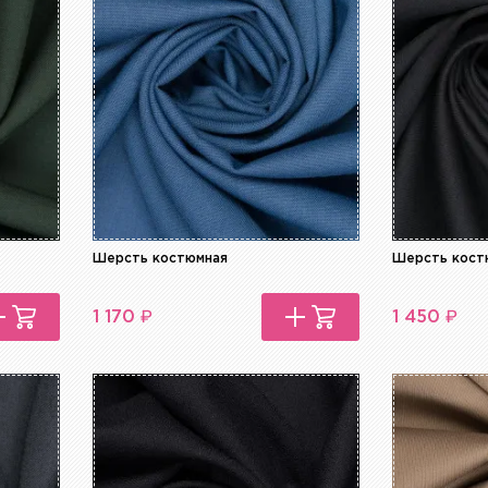
Шерсть костюмная
Шерсть кост
₽
₽
1 170
1 450