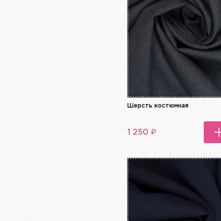
Серый
Синий
Сиреневый
Фиолетовый
Хаки
Черный
Шерсть костюмная
₽
1 250