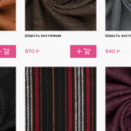
Шерсть костюмная
Шерсть кост
₽
₽
970
940