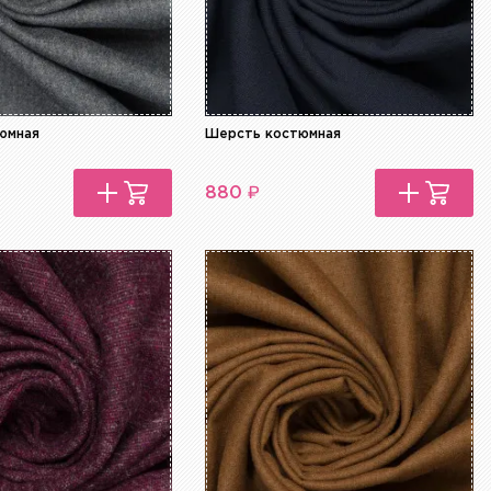
юмная
Шерсть костюмная
₽
880