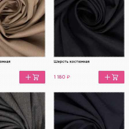
юмная
Шерсть костюмная
₽
1 180