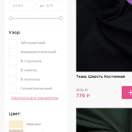
Узор:
Абстрактный
Анималистический
В горошек
В клетку
Ткань Шерсть Костюмная
В полоску
Геометрический
970
₽
₽
776
Гусиная лапка
Смотреть все параметры
Ёлочка
Цвет:
Клетка
Айвори
Крупа