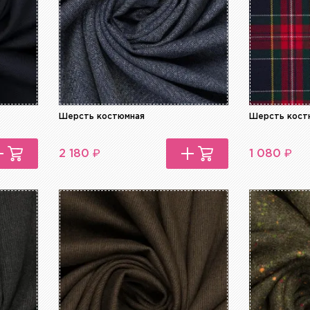
Шерсть костюмная
Шерсть кост
₽
₽
2 180
1 080