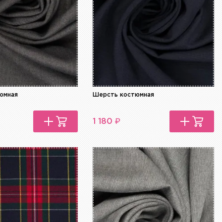
юмная
Шерсть костюмная
₽
1 180