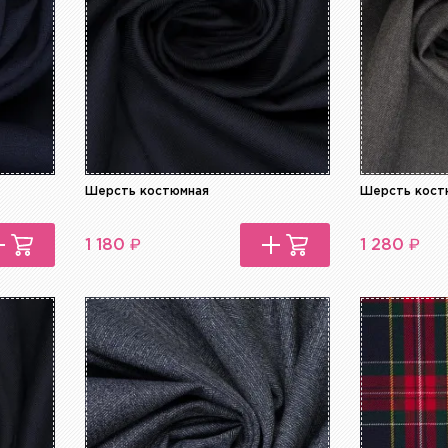
Шерсть костюмная
Шерсть кост
₽
₽
1 180
1 280