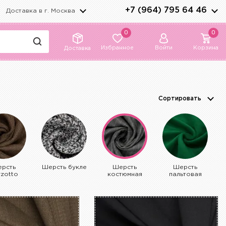
+7 (964) 795 64 46
Доставка в г.
Москва
0
0
Избранное
Войти
Корзина
Доставка
Сортировать
рсть
Шерсть букле
Шерсть
Шерсть
rzotto
костюмная
пальтовая