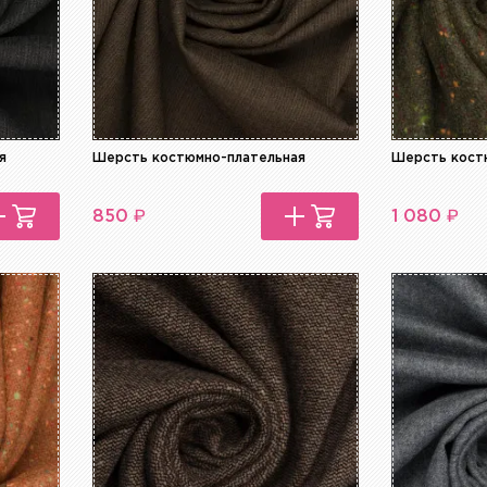
я
Шерсть костюмно-плательная
Шерсть кост
₽
₽
850
1 080