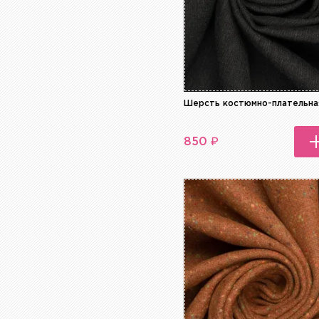
Шерсть костюмно-плательна
₽
850