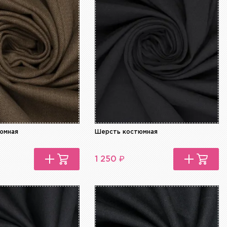
юмная
Шерсть костюмная
₽
1 250