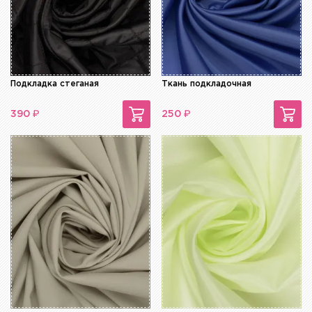
Подкладка стеганая
Ткань подкладочная
₽
₽
390
250