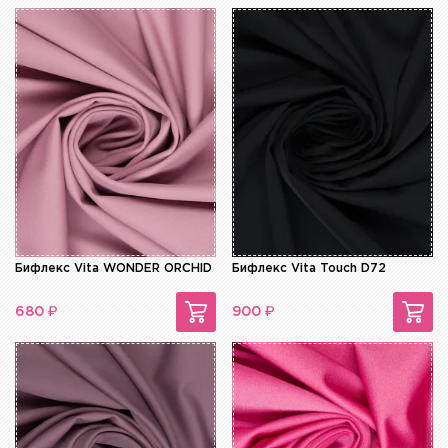
Бифлекс Vita WONDER ORCHID
Бифлекс Vita Touch D72
₽
₽
680
900