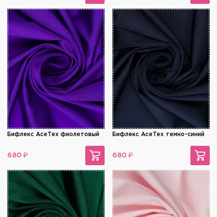
Бифлекс AceTex фиолетовый
Бифлекс AceTex темно-синий
₽
₽
680
680