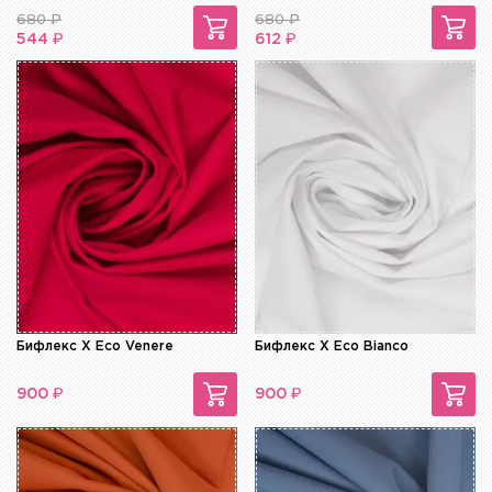
680
₽
680
₽
₽
₽
544
612
Бифлекс X Eco Venere
Бифлекс X Eco Bianco
₽
₽
900
900