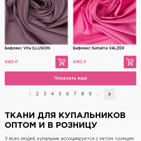
Бифлекс Vita ILLUSION
Бифлекс Sumatra VALZER
₽
₽
680
680
Показать еще
1
2
3
4
5
6
7
8
9
...
ТКАНИ ДЛЯ КУПАЛЬНИКОВ
ОПТОМ И В РОЗНИЦУ
У всех людей, купальник ассоциируется c летом, солнцем