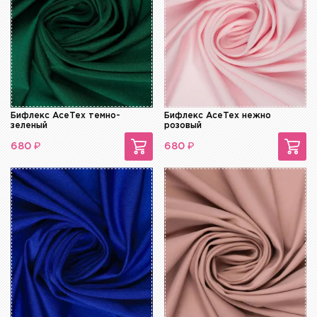
Бифлекс AceTex темно-
Бифлекс AceTex нежно
зеленый
розовый
₽
₽
680
680