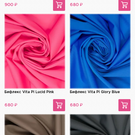
₽
₽
900
680
Бифлекс Vita Pl Lucid Pink
Бифлекс Vita Pl Glory Blue
₽
₽
680
680