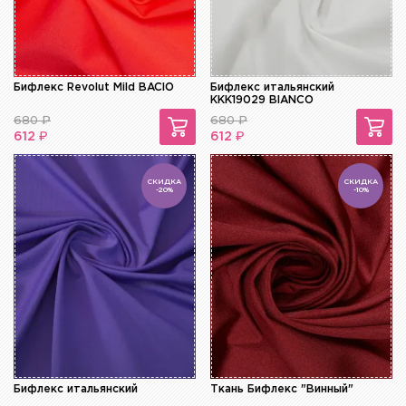
Бифлекс Revolut Mild BACIO
Бифлекс итальянский
KKK19029 BIANCO
680
₽
680
₽
₽
₽
612
612
СКИДКА
СКИДКА
-20%
-10%
Бифлекс итальянский
Ткань Бифлекс "Винный"