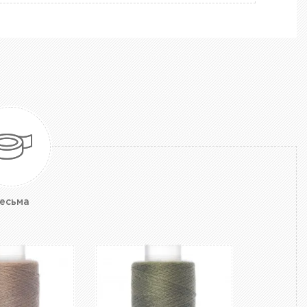
есьма