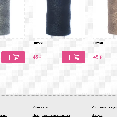
Нитки
Нитки
₽
₽
45
45
Контакты
Система скид
зине
Продажа ткани оптом
Акции