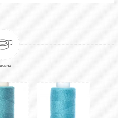
есьма