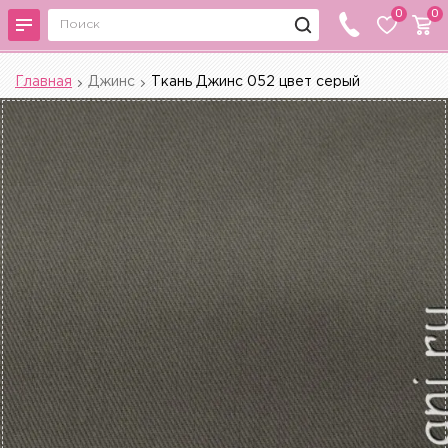
0
0
Главная
Джинс
Ткань Джинс 052 цвет серый