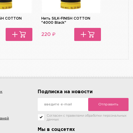
NISH COTTON
Нить SILK-FINISH COTTON
Нить супер
"4000 Black"
STARK 0348
₽
₽
220
220
Подписка на новости
ок
Отправить
Согласен с правилами обработки персональных
каней
данных
Мы в соцсетях