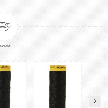
есьма