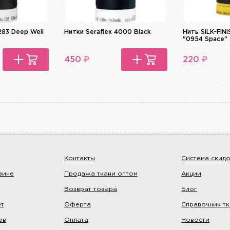
283 Deep Well
Нитки Seraflex 4000 Black
Нить SILK-FI
"0954 Space"
₽
₽
450
220
Контакты
Система скид
зине
Продажа ткани оптом
Акции
Возврат товара
Блог
ет
Оферта
Справочник т
ов
Оплата
Новости