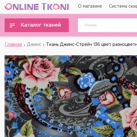
О магазине
Система ски
Каталог тканей
Главная
Джинс
Ткань Джинс-Стрейч 136 цвет разноцвет