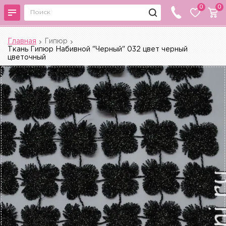
0
0
Главная
Гипюр
Ткань Гипюр Набивной "Черный" 032 цвет черный
цветочный