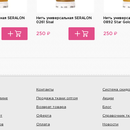
ьная SERALON
Нить универсальная SERALON
Нить универс
0261 Sisal
0892 Star Gol
₽
₽
250
250
Контакты
Система скид
зине
Продажа ткани оптом
Акции
Возврат товара
Блог
ет
Оферта
Справочник т
ов
Оплата
Новости