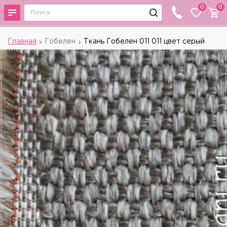
0
0
Главная
Гобелен
Ткань Гобелен 011 011 цвет серый