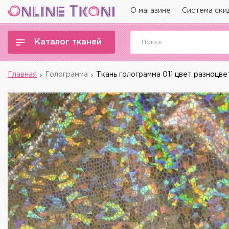
О магазине
Система ски
Каталог тканей
Главная
Голограмма
Ткань голограмма 011 цвет разноцв