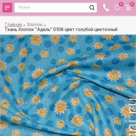
0
0
Главная
Хлопок
Ткань Хлопок "Адель" 0108 цвет голубой цветочный