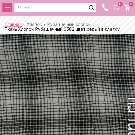
0
0
Главная
Хлопок
Рубашечный хлопок
Ткань Хлопок Рубашечный 0382 цвет серый в клетку