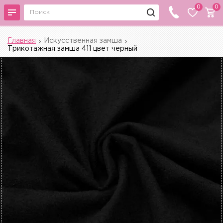
0
0
Главная
Искусственная замша
Трикотажная замша 411 цвет черный