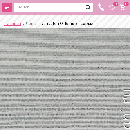
0
0
Главная
Лен
Ткань Лен 0119 цвет серый