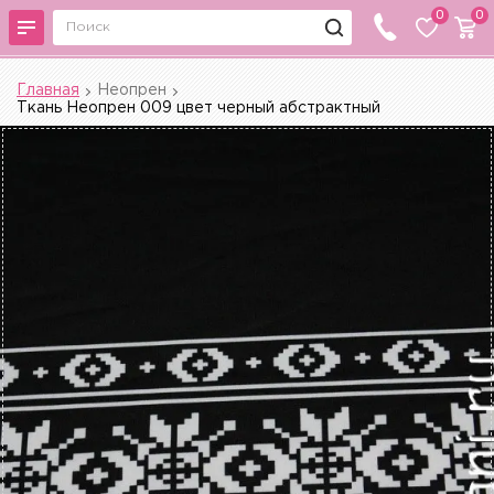
0
0
Главная
Неопрен
Ткань Неопрен 009 цвет черный абстрактный