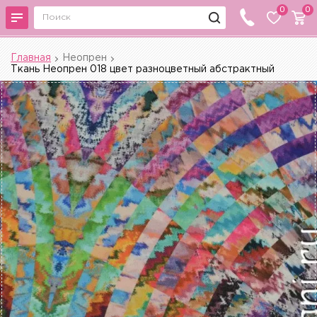
0
0
Главная
Неопрен
Ткань Неопрен 018 цвет разноцветный абстрактный