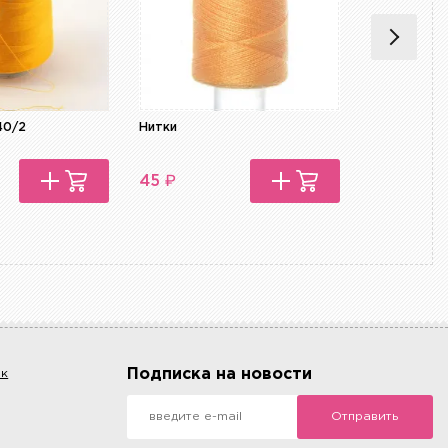
40/2
Нитки
Нитки
₽
₽
45
45
Подписка на новости
ок
Отправить