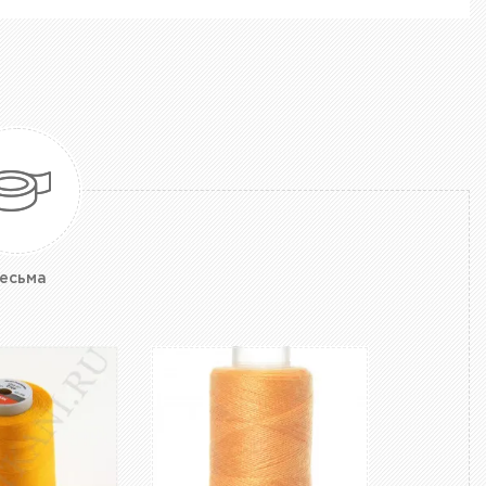
есьма