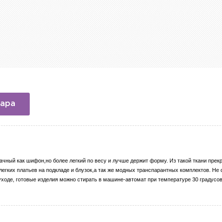
вара
рачный как шифон,но более легкий по весу и лучше держит форму. Из такой ткани пре
егких платьев на подкладе и блузок,а так же модных транспарантных комплектов. Не 
уходе, готовые изделия можно стирать в машине-автомат при температуре 30 градусов