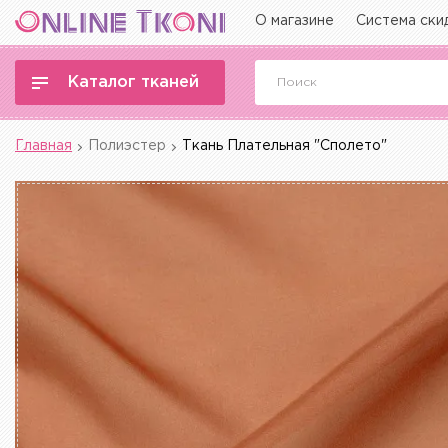
О магазине
Система ски
Каталог тканей
Главная
Полиэстер
Ткань Плательная "Сполето"