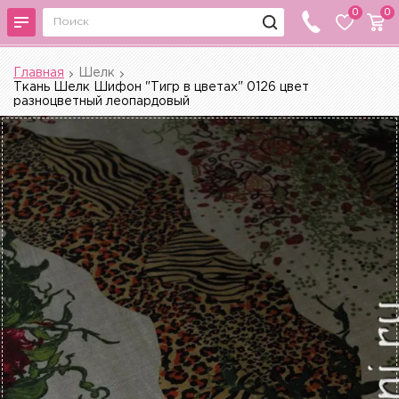
0
0
Главная
Шелк
Ткань Шелк Шифон "Тигр в цветах" 0126 цвет
разноцветный леопардовый