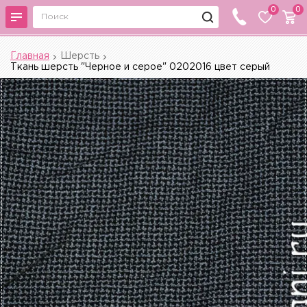
0
0
Главная
Шерсть
Ткань шерсть "Черное и серое" 0202016 цвет серый