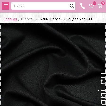
0
0
Главная
Шерсть
Ткань Шерсть 202 цвет черный