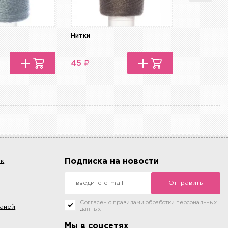
Нитки
Нитки
₽
₽
45
45
Подписка на новости
ок
Отправить
Согласен с правилами обработки персональных
каней
данных
Мы в соцсетях