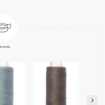
есьма