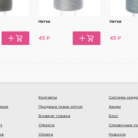
Нитки
Нитки
₽
₽
45
45
Контакты
Система скид
зине
Продажа ткани оптом
Акции
Возврат товара
Блог
ет
Оферта
Справочник т
ов
Оплата
Новости