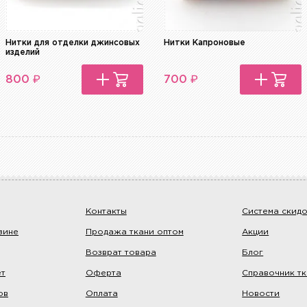
Нитки для отделки джинсовых
Нитки Капроновые
изделий
₽
₽
800
700
Контакты
Система скид
зине
Продажа ткани оптом
Акции
Возврат товара
Блог
ет
Оферта
Справочник т
ов
Оплата
Новости