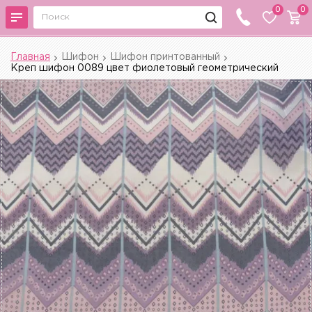
0
0
Главная
Шифон
Шифон принтованный
Креп шифон 0089 цвет фиолетовый геометрический