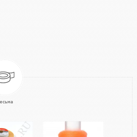
есьма