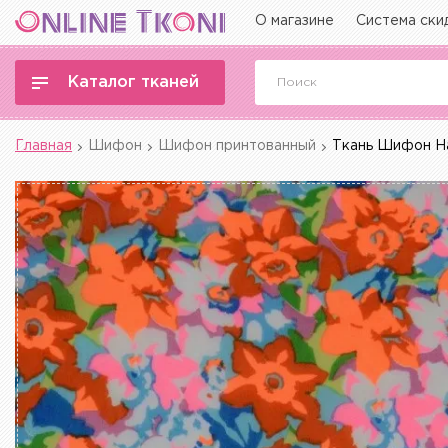
О магазине
Система ски
Каталог тканей
Главная
Шифон
Шифон принтованный
Ткань Шифон На