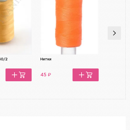
40/2
Нитки
Нитки
₽
₽
45
45