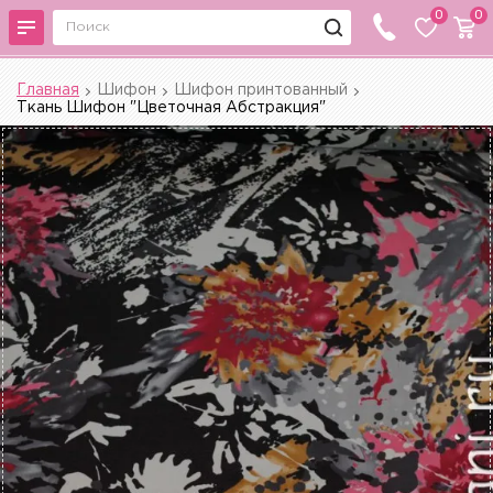
0
0
Главная
Шифон
Шифон принтованный
Ткань Шифон "Цветочная Абстракция"