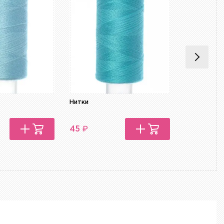
Нитки
Нитки
₽
₽
45
45