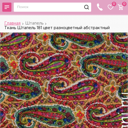
0
0
Главная
Штапель
Ткань Штапель 181 цвет разноцветный абстрактный