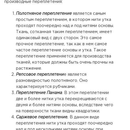
производные переплетения:
Полотняное переплетение
является самым
простым переплетением, в котором нити утка
проходят поочередно над и под нитями основы.
Ткань, сотканная таким переплетением, имеет
одинаковый вид с двух сторон. Это самое
прочное переплетение, так как в нем самое
частое переплетение основы и утка. Такое
переплетение применяется для производства
тканей, которые должны быть очень прочны на
растяжение.
Репсовое переплетени
е является
разновидностью полотняного. Оно
характеризуется рубчиками.
Переплетение Панама
. В этом переплетении
две и более нитки утка перекрещиваются с
двумя и более нитями основы, вследствие чего
на поверхности ткани видны квадратики.
Саржевое переплетение.
В данном виде
переплетения нити утка проходят поочередно
над и под несколькими нитями основы; при