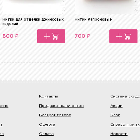
Нитки для отделки джинсовых
Нитки Капроновые
изделий
₽
₽
800
700
Контакты
Система скид
зине
Продажа ткани оптом
Акции
Возврат товара
Блог
ет
Оферта
Справочник т
ов
Оплата
Новости