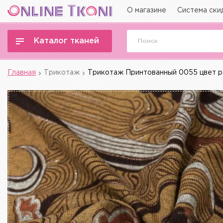
О магазине
Система ски
Каталог тканей
Главная
Трикотаж
Трикотаж Принтованный 0055 цвет р