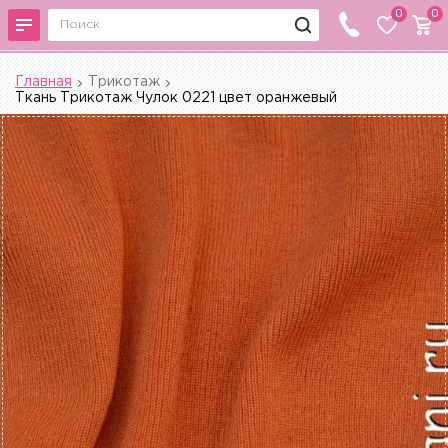
0
0
Главная
Трикотаж
Ткань Трикотаж Чулок 0221 цвет оранжевый