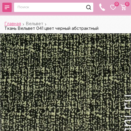
0
0
Главная
Вельвет
Ткань Вельвет 041 цвет черный абстрактный