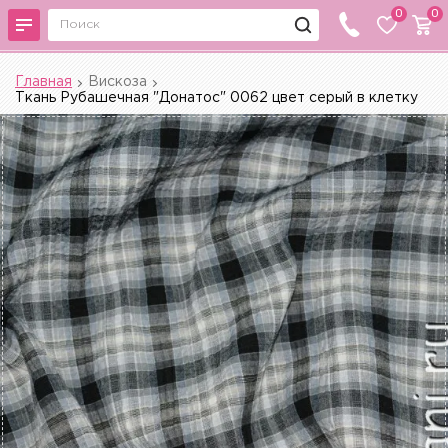
0
0
Главная
Вискоза
Ткань Рубашечная "Донатос" 0062 цвет серый в клетку