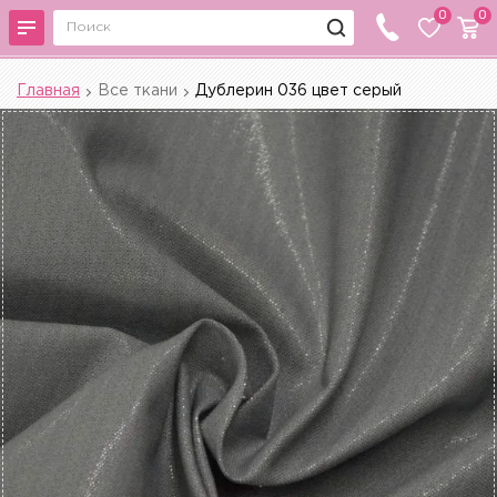
0
0
Главная
Все ткани
Дублерин 036 цвет серый