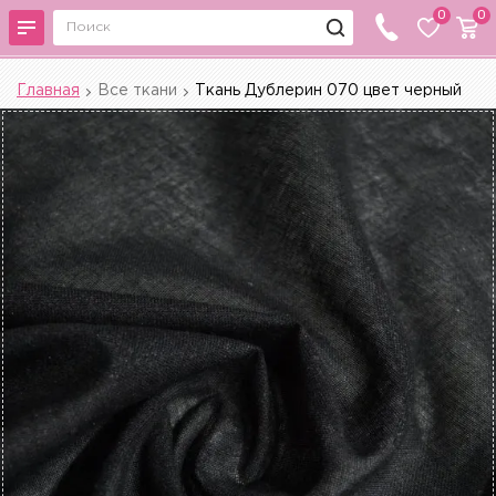
0
0
Главная
Все ткани
Ткань Дублерин 070 цвет черный