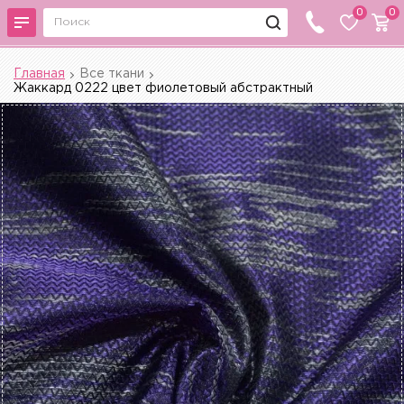
0
0
Главная
Все ткани
Жаккард 0222 цвет фиолетовый абстрактный