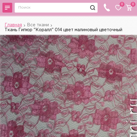
0
0
Главная
Все ткани
Ткань Гипюр "Коралл" 014 цвет малиновый цветочный